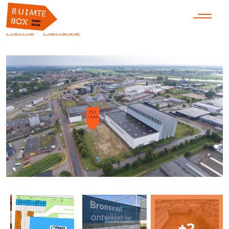
Home
»
Aanbod
»
Ruimtebox Zutphen
+2