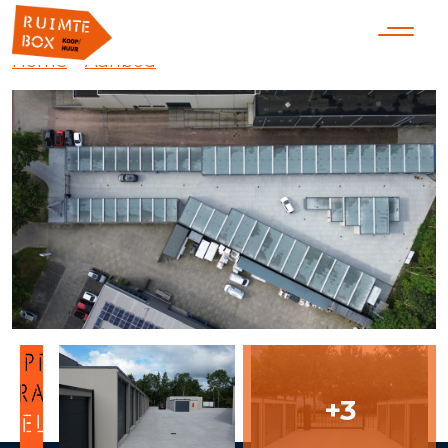
Home
»
Aanbod
»
Ruimtebox Twello
+3