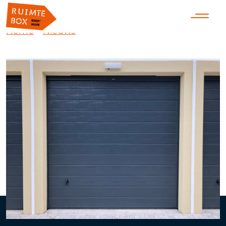
Home
»
Nieuws
»
Ruimteboxen Koppelstraat
Fase 2 in productie gegeven